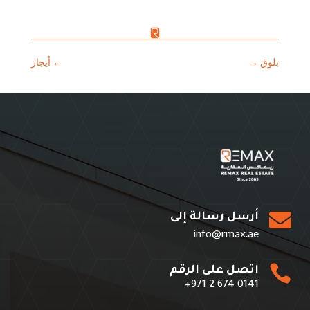
بلوق
→
←
أيجار

أرسل رسالة إلى
info@rmax.ae

اتصل على الرقم
+971 2 674 0141