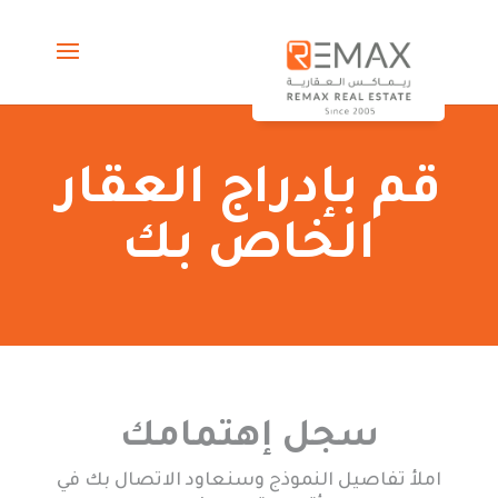
قم بإدراج العقار
الخاص بك
سجل إهتمامك
املأ تفاصيل النموذج وسنعاود الاتصال بك في