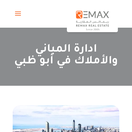
ادارة اﻟﻤﺒﺎﻧﻲ
واﻷﻣﻼك ﻓﻲ أﺑﻮ ﻇﺒﻲ