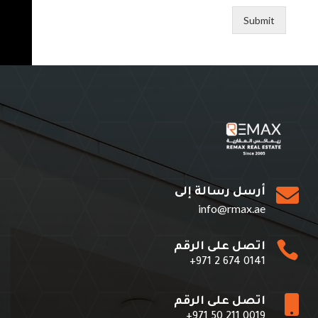
Submit

أرسل رسالة إلى
info@rmax.ae

اتصل على الرقم
+971 2 674 0141

اتصل على الرقم
+971 50 211 0019