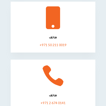

هاتف
0019 211 50 971+

هاتف
+971 2 674 0141