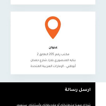

عنوان
مكتب رقم 205 الطابق 2
بنايه المنصوري بلازا، شارع حمدان
أبوظبي – الإمارات العربية المتحدة
ارسل رسالة
شارك معنا متطلباتك أو ملاحظاتك وأسئلتك. سنعود