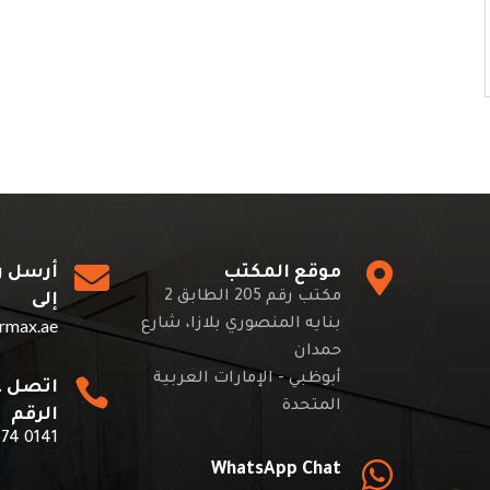


موقع المكتب
أرسل ر
مكتب رقم 205 الطابق 2
إلى
rmax.ae
بنايه المنصوري بلازا، شارع
حمدان
أبوظبي - الإمارات العربية

اتصل ع
المتحدة
الرقم
674 0141

WhatsApp Chat