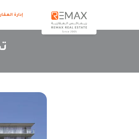
إدارة العقار
تج