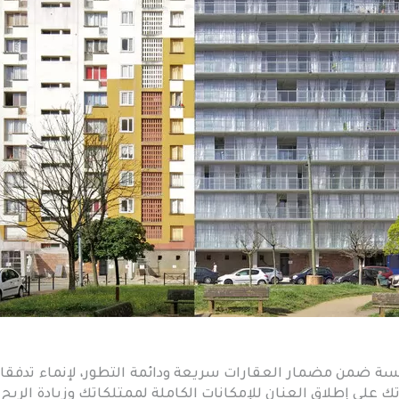
سة ضمن مضمار العقارات سريعة ودائمة التطور، لإنماء تدفقات
لى إطلاق العنان للإمكانات الكاملة لممتلكاتك وزيادة الربح 